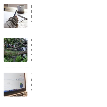
Menulis
Itu
Memang
Gampang
Payung
Hukum
Untuk
Si
Pelindung
Yuk,
Kenalan
Dengan
SEO